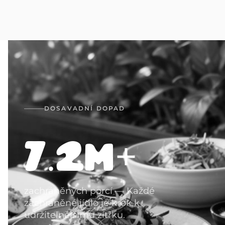
DOSAVADNÍ DOPAD
7.2M
+
zachráněných porcí
—
Každé
zachráněné jídlo je krok k
udržitelnějšímu zítřku.