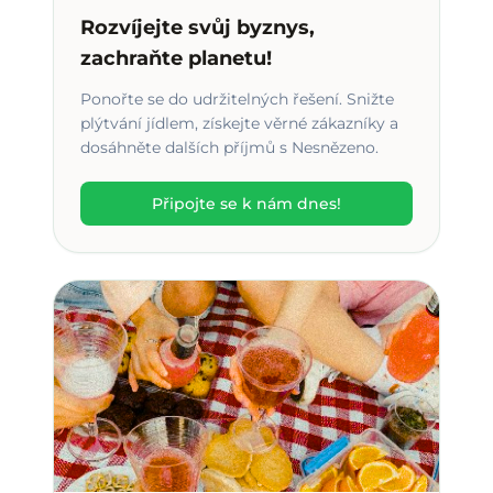
Rozvíjejte svůj byznys,
zachraňte planetu!
Ponořte se do udržitelných řešení. Snižte
plýtvání jídlem, získejte věrné zákazníky a
dosáhněte dalších příjmů s Nesnězeno.
Připojte se k nám dnes!