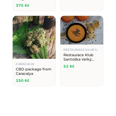
375 Kč
RESTAURACE KLUB SANTOŠKA
Restaurace Klub
Santoška Velký
Balíček polévky
CARACALYA
52 Kč
(0,5)
CBD package from
Caracalya
250 Kč