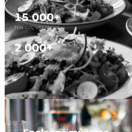
15 000+
TUN CO₂ UŠETŘENO
2 000+
PARTNERSKÝCH PRODEJEN