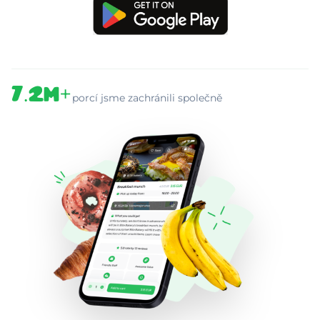
7.2M+
porcí jsme zachránili společně