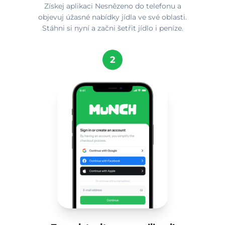
Získej aplikaci Nesnězeno do telefonu a
objevuj úžasné nabídky jídla ve své oblasti.
Stáhni si nyní a začni šetřit jídlo i peníze.
2