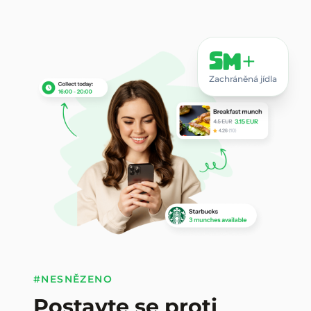
5M+
Zachráněná jídla
#NESNĚZENO
Postavte se proti