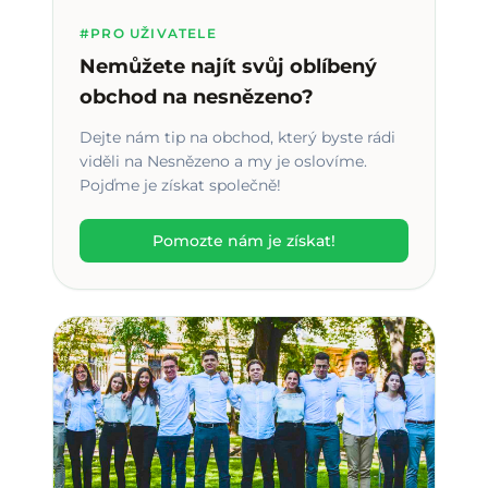
#PRO UŽIVATELE
Nemůžete najít svůj oblíbený
obchod na nesnězeno?
Dejte nám tip na obchod, který byste rádi
viděli na Nesnězeno a my je oslovíme.
Pojďme je získat společně!
Pomozte nám je získat!