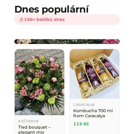
KVĚTINKOF
Dnes populární
Outdoor plant for your
166
+
balíčků dnes
enjoyment
75 Kč
CARACALYA
Kombucha 700 ml
from Caracalya
KVĚTINKOF
115 Kč
Tied bouquet –
elegant mix