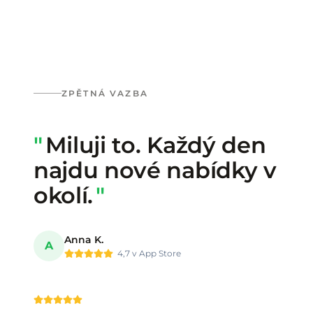
ZPĚTNÁ VAZBA
"
Miluji to. Každý den
Co o nás říkají
najdu nové nabídky v
okolí.
"
Anna K.
A
4,7 v App Store