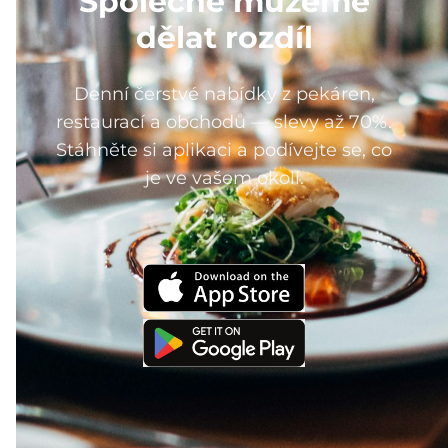
Společně můžeme
dělat rozdíl
Denní čerstvé nabídky z pekáren,
restaurací a obchodů — slevy až 70%.
Stáhněte si aplikaci a podívejte se, co
je ve vašem okolí.