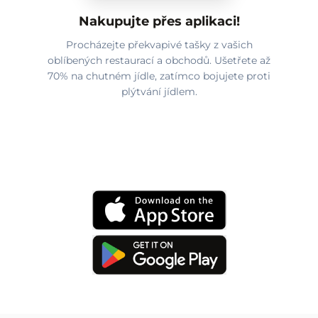
Nakupujte přes aplikaci!
Procházejte překvapivé tašky z vašich
oblíbených restaurací a obchodů. Ušetřete až
70% na chutném jídle, zatímco bojujete proti
plýtvání jídlem.